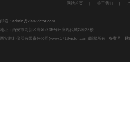
网站首页
|
关于我们
|
邮箱：
admin@xian-victor.com
地址：西安市高新区唐延路35号旺座现代城G座25楼
西安胜利仪器有限责任公司(www.1718victor.com)版权所有
备案号：陕IC