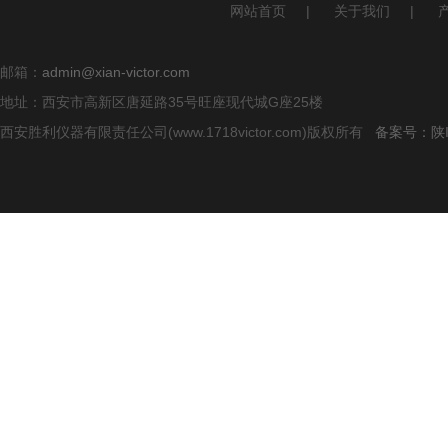
网站首页
|
关于我们
|
邮箱：
admin@xian-victor.com
地址：西安市高新区唐延路35号旺座现代城G座25楼
西安胜利仪器有限责任公司(www.1718victor.com)版权所有
备案号：陕IC