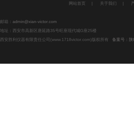
网站首页
|
关于我们
|
邮箱：
admin@xian-victor.com
地址：西安市高新区唐延路35号旺座现代城G座25楼
西安胜利仪器有限责任公司(www.1718victor.com)版权所有
备案号：陕IC