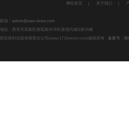
网站首页
|
关于我们
|
邮箱：
admin@xian-victor.com
地址：西安市高新区唐延路35号旺座现代城G座25楼
西安胜利仪器有限责任公司(www.1718victor.com)版权所有
备案号：陕IC