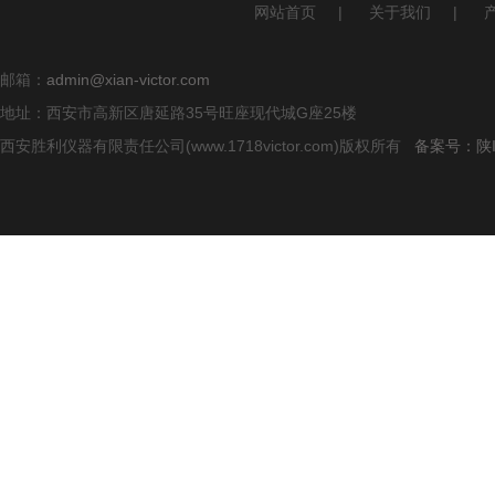
网站首页
|
关于我们
|
邮箱：
admin@xian-victor.com
地址：西安市高新区唐延路35号旺座现代城G座25楼
西安胜利仪器有限责任公司(www.1718victor.com)版权所有
备案号：陕IC